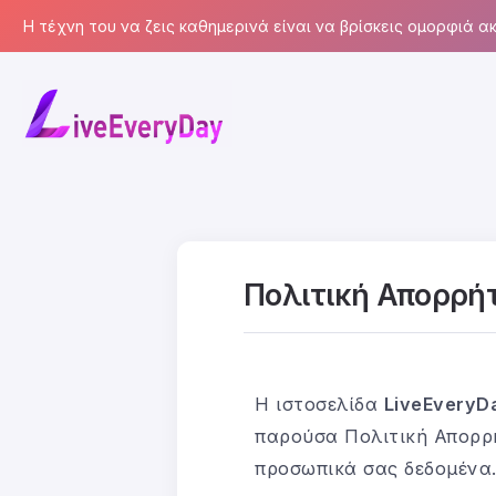
Η τέχνη του να ζεις καθημερινά είναι να βρίσκεις ομορφιά ακ
Πολιτική Απορρή
Η ιστοσελίδα
LiveEveryD
παρούσα Πολιτική Απορρή
προσωπικά σας δεδομένα