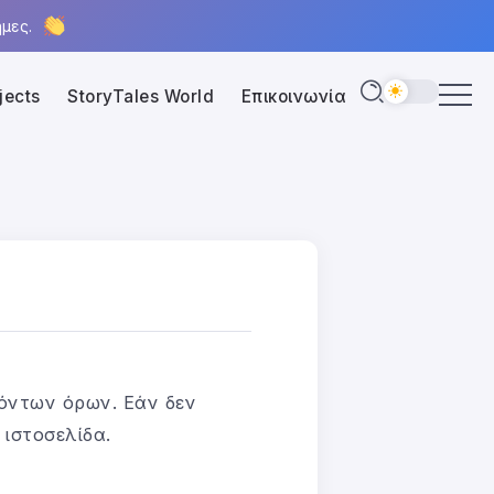
μες.
jects
StoryTales World
Επικοινωνία
όντων όρων. Εάν δεν
ιστοσελίδα.