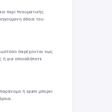
αιο περί πνευματικής
οηγούμενη άδεια του
, ωστόσο παρέχονται «ως
ς ή για οποιαδήποτε
 παράνομο ή spam μπορεί
έρεια.