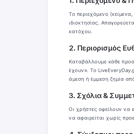
1. Περιεχόμενο & 
Το περιεχόμενο (κείμενα,
ιδιοκτησίας. Απαγορεύετ
κατόχου.
2. Περιορισμός Ευ
Καταβάλλουμε κάθε προσπ
έχουν». Το LiveEveryDay.
άμεση ή έμμεση ζημία απ
3. Σχόλια & Συμμ
Οι χρήστες οφείλουν να 
να αφαιρείται χωρίς προε