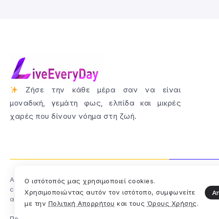
Ζήσε την κάθε μέρα σαν να είναι
μοναδική, γεμάτη φως, ελπίδα και μικρές
χαρές που δίνουν νόημα στη ζωή.
Αυτός ο ιστότοπος ενδέχεται να συλλέγει δεδομένα σχετικά μ
Ο ιστότοπός μας χρησιμοποιεί cookies.
cookies, να ενσωματώνει πρόσθετη παρακολούθηση τρίτων κ
Χρησιμοποιώντας αυτόν τον ιστότοπο, συμφωνείτε
Α
αλληλεπίδρασή σας με το ενσωματωμένο περιεχόμενο.
με την
Πολιτική Απορρήτου
και τους
Όρους Χρήσης
.
Πολιτική Απορρήτου
Όροι και Προϋποθέσεις