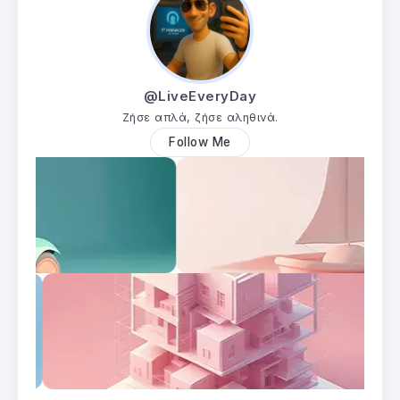
@LiveEveryDay
Ζήσε απλά, ζήσε αληθινά.
Follow Me