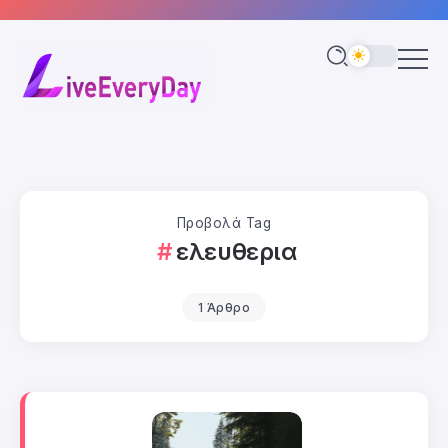
Προβολά Tag
ελευθερια
1 Άρθρο