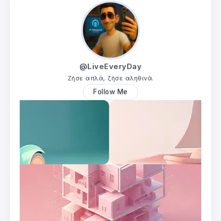
@LiveEveryDay
Ζήσε απλά, ζήσε αληθινά.
Follow Me