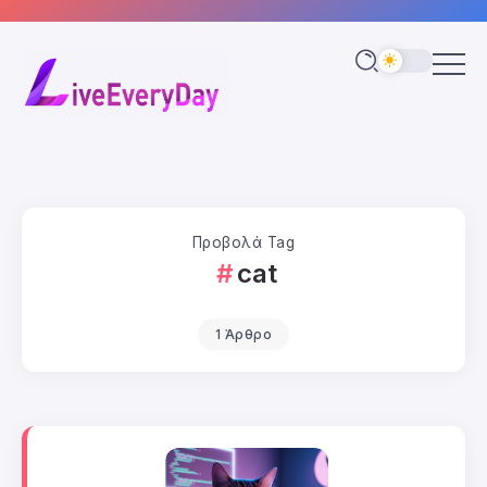
Προβολά Tag
cat
1 Άρθρο