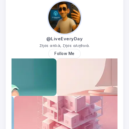
@LiveEveryDay
Ζήσε απλά, ζήσε αληθινά.
Follow Me